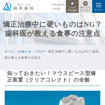
English
プロの
噛む力を
中文
予防歯科
取り戻す
矯正治療中に硬いものはNG？
歯科医が教える食事の注意点
ホーム
>
お知らせ・ブログ
>
矯正治療中に硬いものはNG？歯科
医が教える食事の注意点
知っておきたい！マウスピース型矯
正装置（クリアコレクト）の全貌