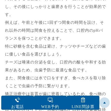
し、その後にしっかりと歯磨きを行うことが効果的で
す。
例えば、午前と午後に1回ずつ間食の時間を設け、そ
れ以外の時間は間食を控えることで、口腔内のpHバ
ランスを保つことができます。
特に砂糖を含む食品は避け、ナッツやチーズなどの歯
に優しい食品を選びましょう。
チーズは唾液の分泌を促し、口腔内の酸を中和する効
果があるため、虫歯予防に最適な食品です。
また、間食後には水で口をすすぎ、食べカスを取り除
くことで虫歯の予防に繋がります。
矯正治療中は装置が歯に密着しているため、食べ物の
残りカスが虫歯の原因となりやすいです。
お電話
WEB予約
LINE問診票
日々の小さなケアが、治療の成功と口腔内の健康維持