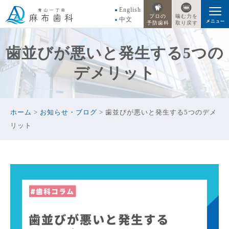
English
プロの
噛む力を
中文
予防歯科
取り戻す
歯並びが悪いと発生する5つの
デメリット
ホーム
>
お知らせ・ブログ
>
歯並びが悪いと発生する5つのデメ
リット