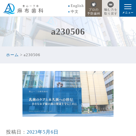
English
プロの
噛む力を
中文
予防歯科
取り戻す
a230506
ホーム
>
a230506
投稿日：
2023年5月6日