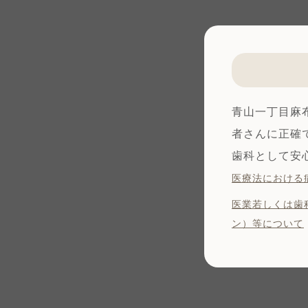
青山一丁目麻
者さんに正確
歯科として安
医療法における
医業若しくは⻭
ン）等について