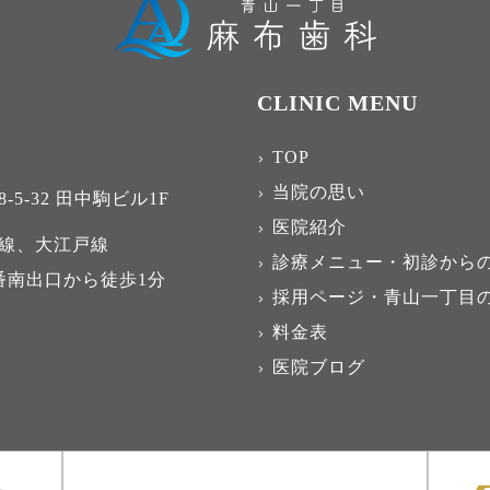
CLINIC MENU
TOP
当院の思い
5-32
田中駒ビル1F
医院紹介
線、大江戸線
診療メニュー・初診から
番南出口から徒歩1分
採用ページ・青山一丁目
料金表
医院ブログ